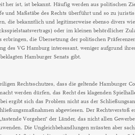
t her ist, ist bekannt. Häufig werden aus politischen Zi
fe und Maßstäbe des Rechts überführt und so zu juristis
n, die bekanntlich und legitimerweise ebenso divers wie
sspielstaatsvertrags) oder im kleinen behördlicher Zula
 erbringen, die Übersetzung der politischen Präferenz
ung des VG Hamburg interessant, weniger aufgrund ihres
 beklagten Hamburger Senats gibt.
ligen Rechtsschutzes, dass die geltende Hamburger Cor
gemacht werden dürfen, das Recht des klagenden Spielhal
abei ergibt sich das Problem nicht aus der Schließungsan
chließungsmaßnahmen abgewiesen. Der Rechtsverstoß e
„tastende Vorgehen“ der Länder, das nicht allen Gewerbe
uwenden. Die Ungleichbehandlungen müssten aber sachlic