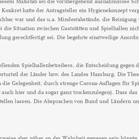
iesem Maßstab sei die vorübergehend ausnahmslose Schli
n. Konkret hatte der Antragsteller ein Hygienekonzept 
eichbar war und das u.a. Mindestabstände, die Reinigung
 die Situation zwischen Gaststätten und Spielhallen nic
lung gerechtfertigt sei. Die begehrte einstweilige Anord
llenden Spielhallenbetreibers, die Entscheidung gegen 
turteil der Länder bzw. des Landes Hamburg. Die These 
n die Gelegenheit, durch strenge Corona-Auflagen für Sp
t auch hier und da sogar ganz trockenzulegen). Dass da
tstellen lassen. Die Absprachen von Bund und Ländern 
rweise aber näher an der Wahrheit gewesen sein könnte,