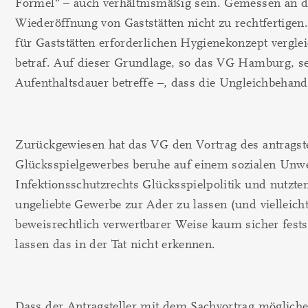
Formel“ – auch verhältnismäßig sein. Gemessen an d
Wiederöffnung von Gaststätten nicht zu rechtfertige
für Gaststätten erforderlichen Hygienekonzept vergl
betraf. Auf dieser Grundlage, so das VG Hamburg, sei
Aufenthaltsdauer betreffe –, dass die Ungleichbehand
Zurückgewiesen hat das VG den Vortrag des antragste
Glücksspielgewerbes beruhe auf einem sozialen Unwer
Infektionsschutzrechts Glücksspielpolitik und nutzte
ungeliebte Gewerbe zur Ader zu lassen (und vielleich
beweisrechtlich verwertbarer Weise kaum sicher fes
lassen das in der Tat nicht erkennen.
Dass der Antragsteller mit dem Sachvortrag mögliche