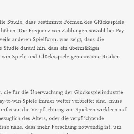
die Studie, dass bestimmte Formen des Glücksspiels,
 erhöhen. Die Frequenz von Zahlungen sowohl bei Pay-
eweils anderen Spielform, was zeigt, dass die
ie Studie darauf hin, dass ein übermäßiges
-win-Spiele und Glücksspiele gemeinsame Risiken
, die für die Überwachung der Glücksspielindustrie
ay-to-win-Spiele immer weiter verbreitet sind, muss
umfassen die Verpflichtung von Spieleentwicklern auf
züglich des Alters, oder die verpflichtende
bnisse nahe, dass mehr Forschung notwendig ist, um