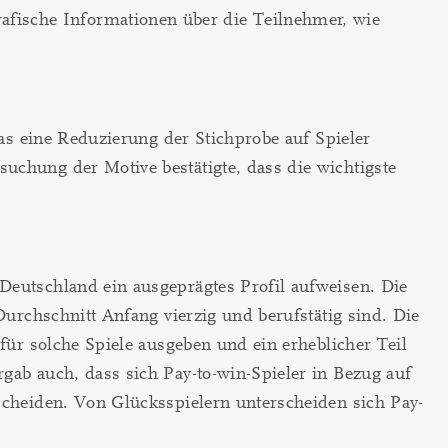
fische Informationen über die Teilnehmer, wie
was eine Reduzierung der Stichprobe auf Spieler
uchung der Motive bestätigte, dass die wichtigste
Deutschland ein ausgeprägtes Profil aufweisen. Die
Durchschnitt Anfang vierzig und berufstätig sind. Die
 für solche Spiele ausgeben und ein erheblicher Teil
gab auch, dass sich Pay-to-win-Spieler in Bezug auf
rscheiden. Von Glücksspielern unterscheiden sich Pay-