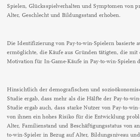
Spielen, Glücksspielverhalten und Symptomen von p
Alter, Geschlecht und Bildungsstand erhoben.
Die Identifizierung von Pay-to-win-Spielern basierte 
ermöglichte, die Käufe aus Gründen tätigten, die mit
Motivation für In-Game-Käufe in Pay-to-win-Spielen
Hinsichtlich der demografischen und sozioökonomische
Studie ergab, dass mehr als die Hälfte der Pay-to-win
Studie ergab auch, dass starke Nutzer von Pay-to-win-
von ihnen ein hohes Risiko für die Entwicklung probl
Alter, Familienstand und Beschäftigungsstatus von an
to-win-Spieler in Bezug auf Alter, Bildungsniveau u