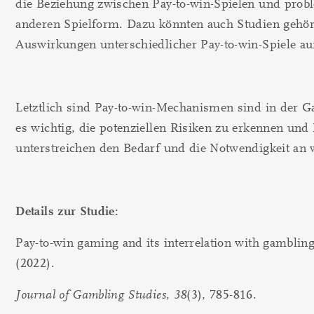
die Beziehung zwischen Pay-to-win-Spielen und probl
anderen Spielform. Dazu könnten auch Studien gehören
Auswirkungen unterschiedlicher Pay-to-win-Spiele au
Letztlich sind Pay-to-win-Mechanismen sind in der G
es wichtig, die potenziellen Risiken zu erkennen un
unterstreichen den Bedarf und die Notwendigkeit an 
Details zur Studie:
Pay-to-win gaming and its interrelation with gambling
(2022).
Journal of Gambling Studies
,
38
(3), 785-816.