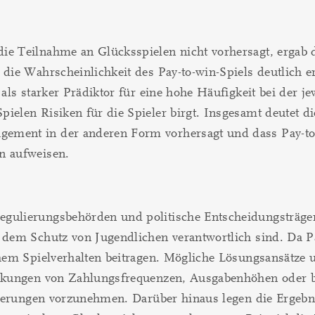
ie Teilnahme an Glücksspielen nicht vorhersagt, ergab 
, die Wahrscheinlichkeit des Pay-to-win-Spiels deutlich
als starker Prädiktor für eine hohe Häufigkeit bei der j
ielen Risiken für die Spieler birgt. Insgesamt deutet d
gement in der anderen Form vorhersagt und dass Pay-to
n aufweisen.
egulierungsbehörden und politische Entscheidungsträger
 dem Schutz von Jugendlichen verantwortlich sind. Da P
chem Spielverhalten beitragen. Mögliche Lösungsansätze 
änkungen von Zahlungsfrequenzen, Ausgabenhöhen oder be
mitierungen vorzunehmen. Darüber hinaus legen die Erge