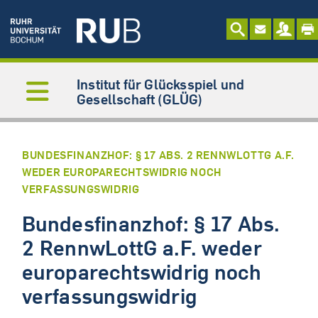
Institut für Glücksspiel und
Gesellschaft (GLÜG)
BUNDESFINANZHOF: § 17 ABS. 2 RENNWLOTTG A.F.
WEDER EUROPARECHTSWIDRIG NOCH
VERFASSUNGSWIDRIG
Bundesfinanzhof: § 17 Abs.
2 RennwLottG a.F. weder
europarechtswidrig noch
verfassungswidrig